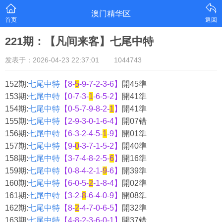
澳门精华区
首页
返回
221期：【凡间来客】七尾中特
发表于：2026-04-23 22:37:01
1044743
152期:
七尾中特
【8-
5
-9-7-2-3-6】
開45準
153期:
七尾中特
【0-7-3-
1
-6-5-2】
開41準
154期:
七尾中特
【0-5-7-9-8-2-
1
】
開41準
155期:
七尾中特
【2-9-3-0-1-6-4】
開07错
156期:
七尾中特
【6-3-2-
4
-5-
1
-9】
開01準
157期:
七尾中特
【9-
0
-3-7-1-5-2】
開40準
158期:
七尾中特
【3-7-4-8-2-5-
6
】
開16準
159期:
七尾中特
【0-8-4-2-1-
9
-6】
開39準
160期:
七尾中特
【6-0-5-
2
-1-8-4】
開02準
161期:
七尾中特
【3-2-
8
-6-4-0-9】
開08準
162期:
七尾中特
【8-
2
-4-7-0-6-5】
開32準
163期:
七尾中特
【4-8-2-3-6-0-1】
開37错