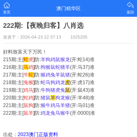
澳门精华区
首页
返回
222期:【夜晚归客】八肖选
发表于：2026-04-23 22:37:13
1025205
好料致富天下万民！
215期:主[
蛇
虎
]
防:
羊狗鸡鼠猴龙
(开:蛇14)准
216期:主[
马
鸡
]
防:
狗猴鼠蛇猪羊
(开:马37)准
217期:主[
牛
蛇
]
防:
猴鸡兔羊鼠猪
(开:蛇26)准
218期:主[
兔猴
]
防:
蛇马狗鸡龙
虎
(开:虎17)准
219期:主[
鸡马
]
防:
牛狗猪虎兔
鼠
(开:鼠43)准
220期:主[
蛇鸡
]
防:
猪鼠
羊
狗龙猴
(开:羊48)准
221期:主[
鼠狗
]
防:
猴牛鸡马羊猪
(开:马01)准
222期:主[
鼠羊
]
防:
鸡龙兔马猴牛
(开:0000)准
出处：
2023澳门正版资料