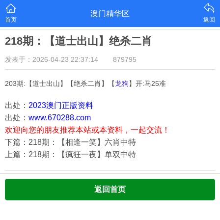
澳门精华区
首页
返回
218期：【道士出山】绝杀二肖
发表于：2026-04-23 22:37:14
879795
203期:【道士出山】【绝杀二肖】【
龙狗
】开:马25准
出处：
2023澳门正版资料
出处：
www.670288.com
欢迎向您的朋友推荐本站或本资料，一起交流！
下篇：218期：【相逢一笑】六肖中特
上篇：218期：【疯狂一夜】单双中特
返回首页