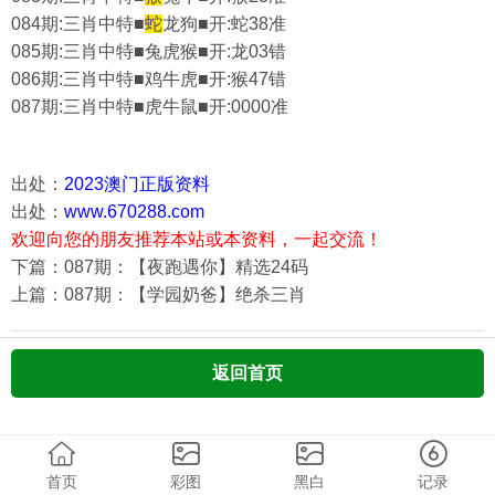
084期:三肖中特■
蛇
龙狗
■开:蛇38准
085期:三肖中特■兔虎猴
■开:龙03错
086期:三肖中特■鸡牛虎
■开:猴47错
087期:三肖中特■虎牛鼠
■开:0000准
出处：
2023澳门正版资料
出处：
www.670288.com
欢迎向您的朋友推荐本站或本资料，一起交流！
下篇：087期：【夜跑遇你】精选24码
上篇：087期：【学园奶爸】绝杀三肖
返回首页
首页
彩图
黑白
记录