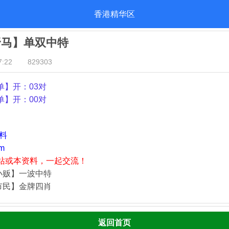
香港精华区
野马】单双中特
:22
829303
单
】开：03对
单
】开：00对
资料
m
站或本资料，一起交流！
小贩】一波中特
市民】金牌四肖
返回首页