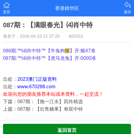
香港精华区
首页
返回
087期：【满眼春光】⑷肖中特
发表于：2026-04-23 22:37:25
800253
086期:™⑷肖中特™【
牛兔狗
猴
】开:猴47准
087期:™⑷肖中特™【
虎马龙兔
】开:0000准
出处：
2023澳门正版资料
出处：
www.670288.com
欢迎向您的朋友推荐本站或本资料，一起交流！
下篇：087期：【挽一江水】四肖精选
上篇：087期：【出售糖果】单双中特
返回首页