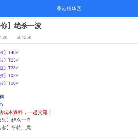
香港精华区
等你】绝杀一波
:26
684258
】T48√
】T23√
】T38√
】T03√
】T00√
资料
m
站或本资料，一起交流！
快乐】绝杀一肖
食客】平特二尾