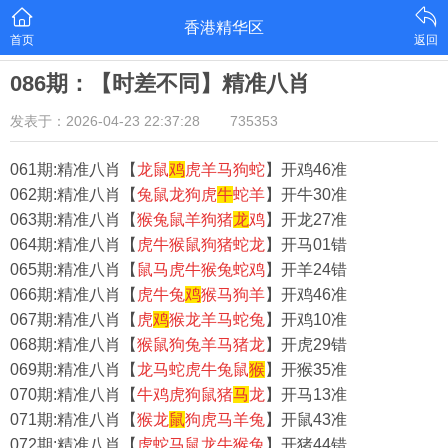
香港精华区
首页
返回
086期：【时差不同】精准八肖
发表于：2026-04-23 22:37:28
735353
061期:精准八肖【
龙鼠
鸡
虎羊马狗蛇
】开鸡46准
062期:精准八肖【
兔鼠龙狗虎
牛
蛇羊
】开牛30准
063期:精准八肖【
猴兔鼠羊狗猪
龙
鸡
】开龙27准
064期:精准八肖【
虎牛猴鼠狗猪蛇龙
】开马01错
065期:精准八肖【
鼠马虎牛猴兔蛇鸡
】开羊24错
066期:精准八肖【
虎牛兔
鸡
猴马狗羊
】开鸡46准
067期:精准八肖【
虎
鸡
猴龙羊马蛇兔
】开鸡10准
068期:精准八肖【
猴鼠狗兔羊马猪龙
】开虎29错
069期:精准八肖【
龙马蛇虎牛兔鼠
猴
】开猴35准
070期:精准八肖【
牛鸡虎狗鼠猪
马
龙
】开马13准
071期:精准八肖【
猴龙
鼠
狗虎马羊兔
】开鼠43准
072期:精准八肖【
虎蛇马鼠龙牛猴兔
】开猪44错