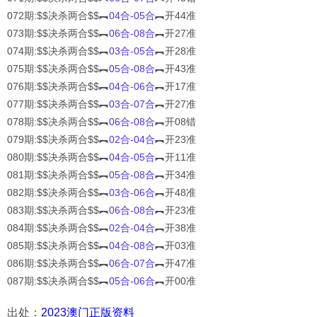
072期:$$决杀两合$$︻
04合-05合
︻开44准
073期:$$决杀两合$$︻
06合-08合
︻开27准
074期:$$决杀两合$$︻
03合-05合
︻开28准
075期:$$决杀两合$$︻
05合-08合
︻开43准
076期:$$决杀两合$$︻
04合-06合
︻开17准
077期:$$决杀两合$$︻
03合-07合
︻开27准
078期:$$决杀两合$$︻
06合-08合
︻开08错
079期:$$决杀两合$$︻
02合-04合
︻开23准
080期:$$决杀两合$$︻
04合-05合
︻开11准
081期:$$决杀两合$$︻
05合-08合
︻开34准
082期:$$决杀两合$$︻
03合-06合
︻开48准
083期:$$决杀两合$$︻
06合-08合
︻开23准
084期:$$决杀两合$$︻
02合-04合
︻开38准
085期:$$决杀两合$$︻
04合-08合
︻开03准
086期:$$决杀两合$$︻
06合-07合
︻开47准
087期:$$决杀两合$$︻
05合-06合
︻开00准
出处：
2023澳门正版资料