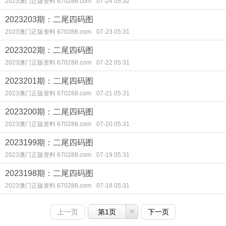
2023澳门正版资料 670288.com
07-24 05:32
2023203期：二尾四码图
2023澳门正版资料 670288.com
07-23 05:31
2023202期：二尾四码图
2023澳门正版资料 670288.com
07-22 05:31
2023201期：二尾四码图
2023澳门正版资料 670288.com
07-21 05:31
2023200期：二尾四码图
2023澳门正版资料 670288.com
07-20 05:31
2023199期：二尾四码图
2023澳门正版资料 670288.com
07-19 05:31
2023198期：二尾四码图
2023澳门正版资料 670288.com
07-18 05:31
上一页
第1页
下一页