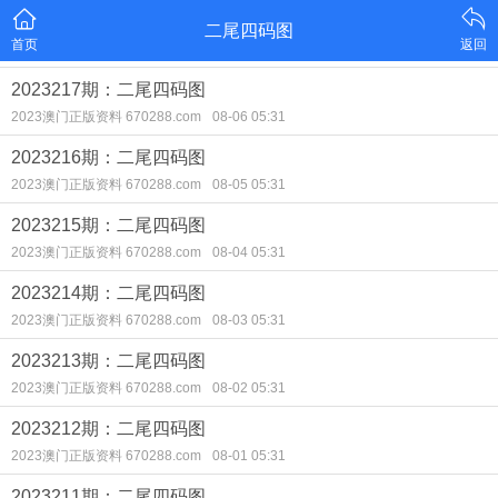
二尾四码图
首页
返回
2023217期：二尾四码图
2023澳门正版资料 670288.com
08-06 05:31
2023216期：二尾四码图
2023澳门正版资料 670288.com
08-05 05:31
2023215期：二尾四码图
2023澳门正版资料 670288.com
08-04 05:31
2023214期：二尾四码图
2023澳门正版资料 670288.com
08-03 05:31
2023213期：二尾四码图
2023澳门正版资料 670288.com
08-02 05:31
2023212期：二尾四码图
2023澳门正版资料 670288.com
08-01 05:31
2023211期：二尾四码图