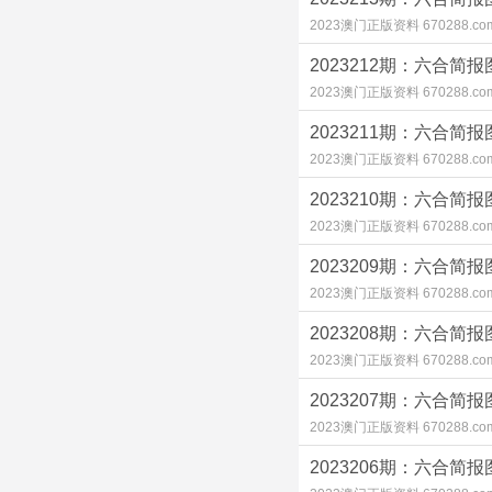
2023澳门正版资料 670288.co
2023212期：六合简报
2023澳门正版资料 670288.co
2023211期：六合简报
2023澳门正版资料 670288.co
2023210期：六合简报
2023澳门正版资料 670288.co
2023209期：六合简报
2023澳门正版资料 670288.co
2023208期：六合简报
2023澳门正版资料 670288.co
2023207期：六合简报
2023澳门正版资料 670288.co
2023206期：六合简报