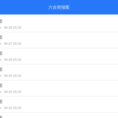
六合简报图
图
m
08-08 05:30
图
m
08-07 05:30
图
m
08-06 05:30
图
m
08-05 05:30
图
m
08-04 05:30
图
m
08-03 05:30
图