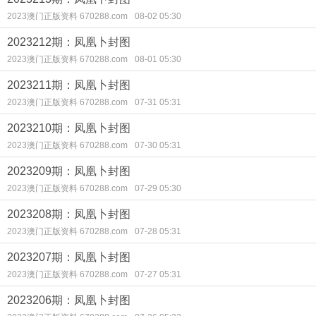
2023澳门正版资料 670288.com
08-02 05:30
2023212期：凤凰卜封图
2023澳门正版资料 670288.com
08-01 05:30
2023211期：凤凰卜封图
2023澳门正版资料 670288.com
07-31 05:31
2023210期：凤凰卜封图
2023澳门正版资料 670288.com
07-30 05:31
2023209期：凤凰卜封图
2023澳门正版资料 670288.com
07-29 05:30
2023208期：凤凰卜封图
2023澳门正版资料 670288.com
07-28 05:31
2023207期：凤凰卜封图
2023澳门正版资料 670288.com
07-27 05:31
2023206期：凤凰卜封图