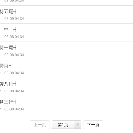
m
08-09 04:34
中特五尾┫
m
08-09 04:34
平二中二┫
m
08-08 04:34
平特一尾┫
m
08-08 04:34
平特肖┫
m
08-08 04:34
王牌八肖┫
m
08-08 04:34
神算三行┫
m
08-08 04:34
上一页
第1页
下一页