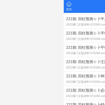
首页
221期: 四柱预测☆┣
2023澳门正版资料 670288.co
221期: 四柱预测☆┣
2023澳门正版资料 670288.co
221期: 四柱预测☆┣
2023澳门正版资料 670288.co
221期: 四柱预测☆┣
2023澳门正版资料 670288.co
221期: 四柱预测☆┣
2023澳门正版资料 670288.co
221期: 四柱预测☆┣
2023澳门正版资料 670288.co
221期: 四柱预测☆┣