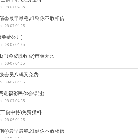
m
08-07 04:35
二俏㊣最早最稳,准到你不敢相信!
m
08-07 04:35
玛(免费公开)
m
08-07 04:35
鲜1俏(免费胜收费)奇准无比
m
08-07 04:35
真高级会员八玛又免费
m
08-07 04:35
(免费造福彩民你会错过)
m
08-07 04:35
香(三俏中特)免费猛料
m
08-06 04:35
二俏㊣最早最稳,准到你不敢相信!