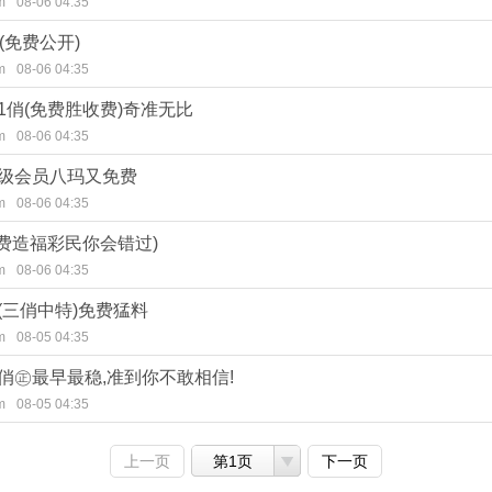
m
08-06 04:35
玛(免费公开)
m
08-06 04:35
鲜1俏(免费胜收费)奇准无比
m
08-06 04:35
真高级会员八玛又免费
m
08-06 04:35
(免费造福彩民你会错过)
m
08-06 04:35
香(三俏中特)免费猛料
m
08-05 04:35
二俏㊣最早最稳,准到你不敢相信!
m
08-05 04:35
上一页
第1页
下一页