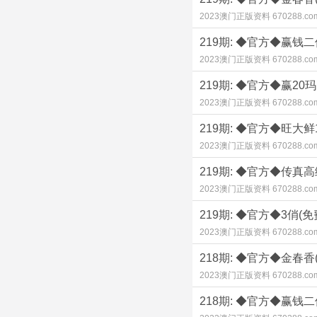
2023澳门正版资料 670288.co
219期: ◆官方◆赢钱
2023澳门正版资料 670288.co
219期: ◆官方◆赢20
2023澳门正版资料 670288.co
219期: ◆官方◆旺大
2023澳门正版资料 670288.co
219期: ◆官方◆传
2023澳门正版资料 670288.co
219期: ◆官方◆3俏
2023澳门正版资料 670288.co
218期: ◆官方◆金春
2023澳门正版资料 670288.co
218期: ◆官方◆赢钱