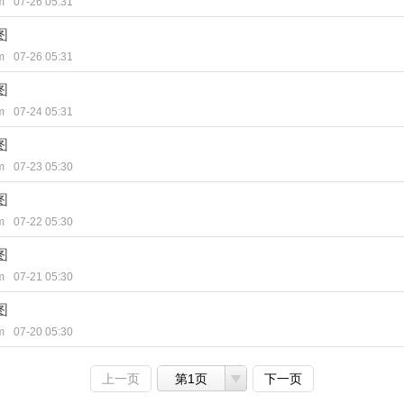
m
07-26 05:31
图
m
07-26 05:31
图
m
07-24 05:31
图
m
07-23 05:30
图
m
07-22 05:30
图
m
07-21 05:30
图
m
07-20 05:30
上一页
第1页
下一页