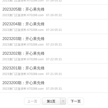
2023澳门正版资料 670288.com
07-26 05:32
2023205期：开心果先锋
2023澳门正版资料 670288.com
07-26 05:32
2023204期：开心果先锋
2023澳门正版资料 670288.com
07-24 05:31
2023203期：开心果先锋
2023澳门正版资料 670288.com
07-23 05:31
2023202期：开心果先锋
2023澳门正版资料 670288.com
07-22 05:31
2023201期：开心果先锋
2023澳门正版资料 670288.com
07-21 05:31
2023200期：开心果先锋
2023澳门正版资料 670288.com
07-20 05:31
上一页
第1页
下一页