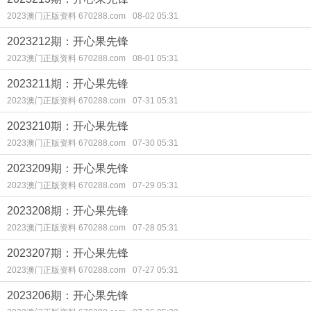
2023澳门正版资料 670288.com
08-02 05:31
2023212期：开心果先锋
2023澳门正版资料 670288.com
08-01 05:31
2023211期：开心果先锋
2023澳门正版资料 670288.com
07-31 05:31
2023210期：开心果先锋
2023澳门正版资料 670288.com
07-30 05:31
2023209期：开心果先锋
2023澳门正版资料 670288.com
07-29 05:31
2023208期：开心果先锋
2023澳门正版资料 670288.com
07-28 05:31
2023207期：开心果先锋
2023澳门正版资料 670288.com
07-27 05:31
2023206期：开心果先锋