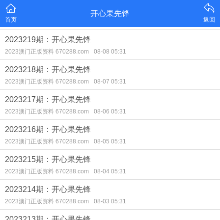
开心果先锋
首页
返回
2023219期：开心果先锋
2023澳门正版资料 670288.com
08-08 05:31
2023218期：开心果先锋
2023澳门正版资料 670288.com
08-07 05:31
2023217期：开心果先锋
2023澳门正版资料 670288.com
08-06 05:31
2023216期：开心果先锋
2023澳门正版资料 670288.com
08-05 05:31
2023215期：开心果先锋
2023澳门正版资料 670288.com
08-04 05:31
2023214期：开心果先锋
2023澳门正版资料 670288.com
08-03 05:31
2023213期：开心果先锋