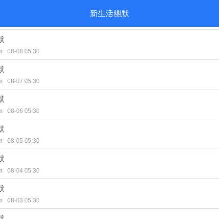
新生活幽默
默
m
08-08 05:30
默
m
08-07 05:30
默
m
08-06 05:30
默
m
08-05 05:30
默
m
08-04 05:30
默
m
08-03 05:30
默