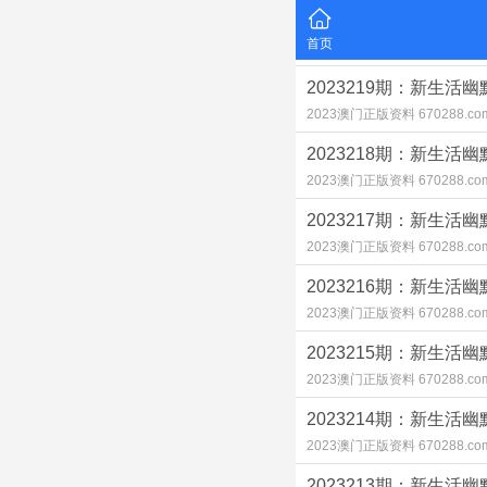
首页
2023219期：新生活幽
2023澳门正版资料 670288.co
2023218期：新生活幽
2023澳门正版资料 670288.co
2023217期：新生活幽
2023澳门正版资料 670288.co
2023216期：新生活幽
2023澳门正版资料 670288.co
2023215期：新生活幽
2023澳门正版资料 670288.co
2023214期：新生活幽
2023澳门正版资料 670288.co
2023213期：新生活幽