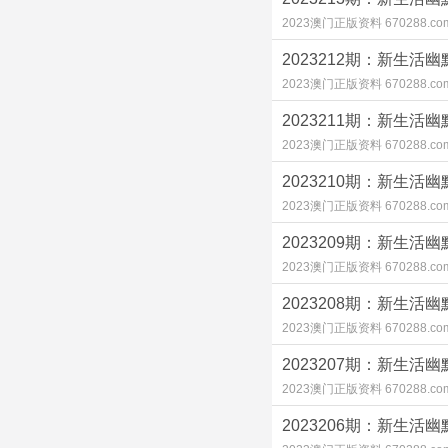
2023澳门正版资料 670288.co
2023212期：新生活幽
2023澳门正版资料 670288.co
2023211期：新生活幽
2023澳门正版资料 670288.co
2023210期：新生活幽
2023澳门正版资料 670288.co
2023209期：新生活幽
2023澳门正版资料 670288.co
2023208期：新生活幽
2023澳门正版资料 670288.co
2023207期：新生活幽
2023澳门正版资料 670288.co
2023206期：新生活幽