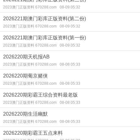
2023澳门正版资料 670288.com
08-09 05:32
2026221期澳门彩库正版资料(第二份)
2023澳门正版资料 670288.com
08-09 05:32
2026221期澳门彩库正版资料(第一份)
2023澳门正版资料 670288.com
08-09 05:32
2026220期天机报AB
2023澳门正版资料 670288.com
08-08 05:33
2026220期葡京赌侠
2023澳门正版资料 670288.com
08-08 05:33
2026220期彩霸王综合资料最老版
2023澳门正版资料 670288.com
08-08 05:33
2026220期生活幽默
2023澳门正版资料 670288.com
08-08 05:33
2026220期彩霸王五点来料