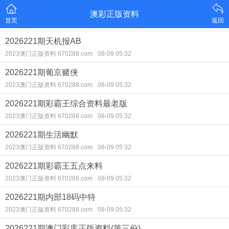
澳彩正版资料
首页
返回
2026221期天机报AB
2023澳门正版资料 670288.com
08-09 05:32
2026221期葡京赌侠
2023澳门正版资料 670288.com
08-09 05:32
2026221期彩霸王综合资料最老版
2023澳门正版资料 670288.com
08-09 05:32
2026221期生活幽默
2023澳门正版资料 670288.com
08-09 05:32
2026221期彩霸王五点来料
2023澳门正版资料 670288.com
08-09 05:32
2026221期内部18码中特
2023澳门正版资料 670288.com
08-09 05:32
2026221期澳门彩库正版资料(第三份)