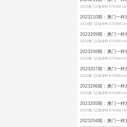
2023澳门正版资料 670288.co
2023210期：澳门一样
2023澳门正版资料 670288.co
2023209期：澳门一样
2023澳门正版资料 670288.co
2023208期：澳门一样
2023澳门正版资料 670288.co
2023207期：澳门一样
2023澳门正版资料 670288.co
2023206期：澳门一样
2023澳门正版资料 670288.co
2023205期：澳门一样
2023澳门正版资料 670288.co
2023204期：澳门一样