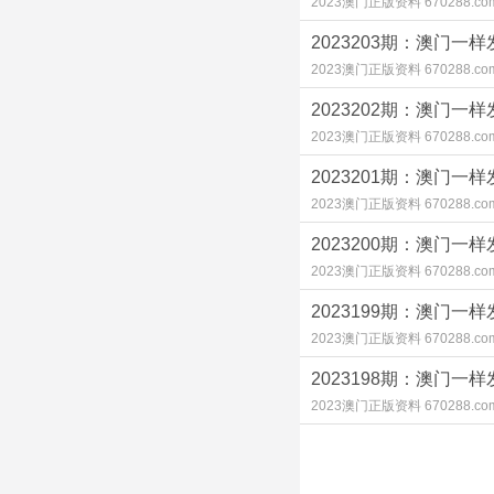
2023澳门正版资料 670288.co
2023203期：澳门一样
2023澳门正版资料 670288.co
2023202期：澳门一样
2023澳门正版资料 670288.co
2023201期：澳门一样
2023澳门正版资料 670288.co
2023200期：澳门一样
2023澳门正版资料 670288.co
2023199期：澳门一样
2023澳门正版资料 670288.co
2023198期：澳门一样
2023澳门正版资料 670288.co