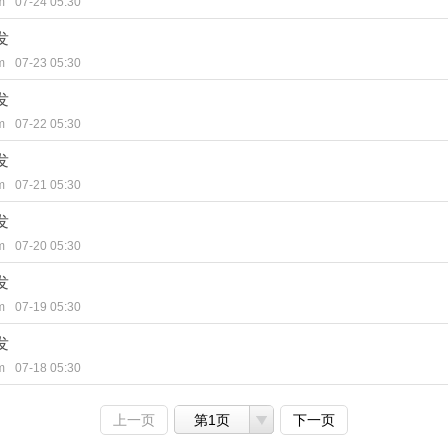
m
07-24 05:30
发
m
07-23 05:30
发
m
07-22 05:30
发
m
07-21 05:30
发
m
07-20 05:30
发
m
07-19 05:30
发
m
07-18 05:30
上一页
第1页
下一页