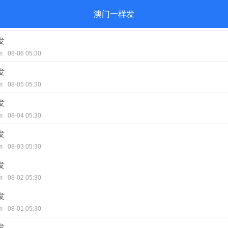
澳门一样发
发
m
08-06 05:30
发
m
08-05 05:30
发
m
08-04 05:30
发
m
08-03 05:30
发
m
08-02 05:30
发
m
08-01 05:30
发