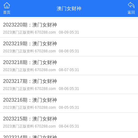
澳门女财神
首页
返回
2023220期：澳门女财神
2023澳门正版资料 670288.com
08-09 05:31
2023219期：澳门女财神
2023澳门正版资料 670288.com
08-08 05:31
2023218期：澳门女财神
2023澳门正版资料 670288.com
08-07 05:31
2023217期：澳门女财神
2023澳门正版资料 670288.com
08-06 05:31
2023216期：澳门女财神
2023澳门正版资料 670288.com
08-05 05:31
2023215期：澳门女财神
2023澳门正版资料 670288.com
08-04 05:31
2023214期：澳门女财神