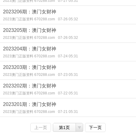
2023澳门正版资料 670288.com
07-27 05:31
2023206期：澳门女财神
2023澳门正版资料 670288.com
07-26 05:32
2023205期：澳门女财神
2023澳门正版资料 670288.com
07-26 05:32
2023204期：澳门女财神
2023澳门正版资料 670288.com
07-24 05:31
2023203期：澳门女财神
2023澳门正版资料 670288.com
07-23 05:31
2023202期：澳门女财神
2023澳门正版资料 670288.com
07-22 05:31
2023201期：澳门女财神
2023澳门正版资料 670288.com
07-21 05:31
上一页
第1页
下一页