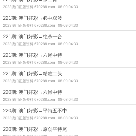
2023澳门正版资料 670288.com
08-09 04:33
221期: 澳门好彩→必中双波
2023澳门正版资料 670288.com
08-09 04:33
221期: 澳门好彩→绝杀一合
2023澳门正版资料 670288.com
08-09 04:33
221期: 澳门好彩→六尾中特
2023澳门正版资料 670288.com
08-09 04:33
221期: 澳门好彩→精准二头
2023澳门正版资料 670288.com
08-09 04:33
220期: 澳门好彩→六肖中特
2023澳门正版资料 670288.com
08-08 04:33
220期: 澳门好彩→平特五不中
2023澳门正版资料 670288.com
08-08 04:33
220期: 澳门好彩→原创平特尾