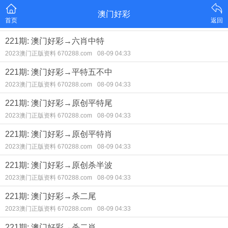
澳门好彩
首页
返回
221期: 澳门好彩→六肖中特
2023澳门正版资料 670288.com
08-09 04:33
221期: 澳门好彩→平特五不中
2023澳门正版资料 670288.com
08-09 04:33
221期: 澳门好彩→原创平特尾
2023澳门正版资料 670288.com
08-09 04:33
221期: 澳门好彩→原创平特肖
2023澳门正版资料 670288.com
08-09 04:33
221期: 澳门好彩→原创杀半波
2023澳门正版资料 670288.com
08-09 04:33
221期: 澳门好彩→杀二尾
2023澳门正版资料 670288.com
08-09 04:33
221期: 澳门好彩→杀二肖