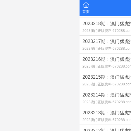
首页
2023218期：澳门猛虎
2023澳门正版资料 670288.co
2023217期：澳门猛虎
2023澳门正版资料 670288.co
2023216期：澳门猛虎
2023澳门正版资料 670288.co
2023215期：澳门猛虎
2023澳门正版资料 670288.co
2023214期：澳门猛虎
2023澳门正版资料 670288.co
2023213期：澳门猛虎
2023澳门正版资料 670288.co
2023212期：澳门猛虎