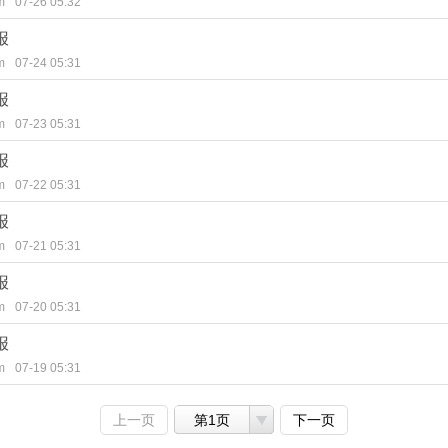
m
07-26 05:32
报
m
07-24 05:31
报
m
07-23 05:31
报
m
07-22 05:31
报
m
07-21 05:31
报
m
07-20 05:31
报
m
07-19 05:31
上一页
第1页
下一页