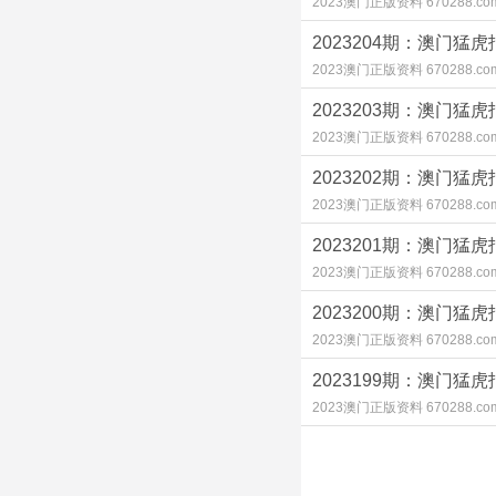
2023澳门正版资料 670288.co
2023204期：澳门猛虎
2023澳门正版资料 670288.co
2023203期：澳门猛虎
2023澳门正版资料 670288.co
2023202期：澳门猛虎
2023澳门正版资料 670288.co
2023201期：澳门猛虎
2023澳门正版资料 670288.co
2023200期：澳门猛虎
2023澳门正版资料 670288.co
2023199期：澳门猛虎
2023澳门正版资料 670288.co