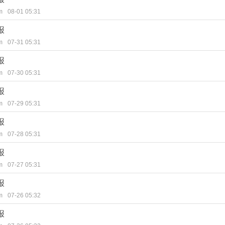
m
08-01 05:31
报
m
07-31 05:31
报
m
07-30 05:31
报
m
07-29 05:31
报
m
07-28 05:31
报
m
07-27 05:31
报
m
07-26 05:32
报