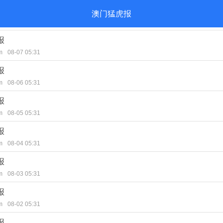
澳门猛虎报
报
m
08-07 05:31
报
m
08-06 05:31
报
m
08-05 05:31
报
m
08-04 05:31
报
m
08-03 05:31
报
m
08-02 05:31
报