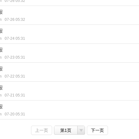
m
07-26 05:32
报
m
07-26 05:32
报
m
07-24 05:31
报
m
07-23 05:31
报
m
07-22 05:31
报
m
07-21 05:31
报
m
07-20 05:31
上一页
第1页
下一页