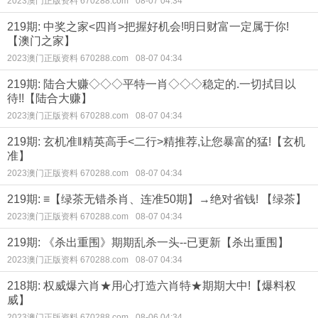
2023澳门正版资料 670288.com
08-07 04:34
219期: 中奖之家<四肖>把握好机会!明日财富一定属于你!
【澳门之家】
2023澳门正版资料 670288.com
08-07 04:34
219期: 陆合大赚◇◇◇平特一肖◇◇◇稳定的.一切拭目以
待!!【陆合大赚】
2023澳门正版资料 670288.com
08-07 04:34
219期: 玄机准‖精英高手<二行>精推荐,让您暴富的猛!【玄机
准】
2023澳门正版资料 670288.com
08-07 04:34
219期: ≡【绿茶无错杀肖、连准50期】→绝对省钱! 【绿茶】
2023澳门正版资料 670288.com
08-07 04:34
219期: 《杀出重围》期期乱杀一头--已更新【杀出重围】
2023澳门正版资料 670288.com
08-07 04:34
218期: 权威爆六肖★用心打造六肖特★期期大中!【爆料权
威】
2023澳门正版资料 670288.com
08-06 04:34