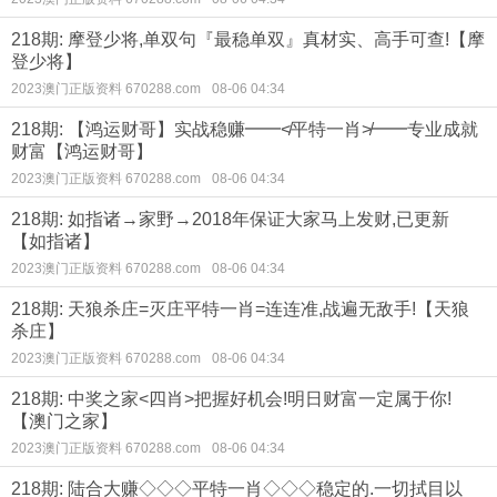
218期: 摩登少将,单双句『最稳单双』真材实、高手可查!【摩
登少将】
2023澳门正版资料 670288.com
08-06 04:34
218期: 【鸿运财哥】实战稳赚━━≮平特一肖≯━━专业成就
财富【鸿运财哥】
2023澳门正版资料 670288.com
08-06 04:34
218期: 如指诸→家野→2018年保证大家马上发财,已更新
【如指诸】
2023澳门正版资料 670288.com
08-06 04:34
218期: 天狼杀庄=灭庄平特一肖=连连准,战遍无敌手!【天狼
杀庄】
2023澳门正版资料 670288.com
08-06 04:34
218期: 中奖之家<四肖>把握好机会!明日财富一定属于你!
【澳门之家】
2023澳门正版资料 670288.com
08-06 04:34
218期: 陆合大赚◇◇◇平特一肖◇◇◇稳定的.一切拭目以