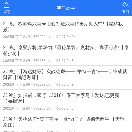
澳门高手
首页
返回
219期: 权威爆六肖★用心打造六肖特★期期大中!【爆料权
威】
2023澳门正版资料 670288.com
08-07 04:34
219期: 摩登少将,单双句『最稳单双』真材实、高手可查!【摩
登少将】
2023澳门正版资料 670288.com
08-07 04:34
219期: 【鸿运财哥】实战稳赚━━≮平特一肖≯━━专业成就
财富【鸿运财哥】
2023澳门正版资料 670288.com
08-07 04:34
219期: 如指诸→家野→2018年保证大家马上发财,已更新
【如指诸】
2023澳门正版资料 670288.com
08-07 04:34
219期: 天狼杀庄=灭庄平特一肖=连连准,战遍无敌手!【天狼
杀庄】