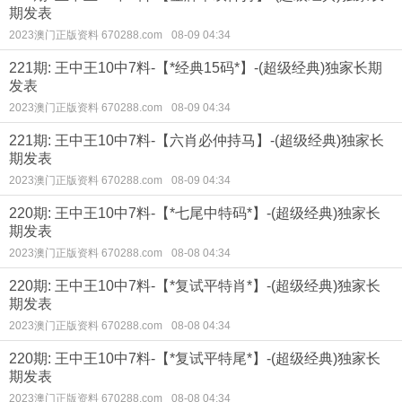
期发表
2023澳门正版资料 670288.com
08-09 04:34
221期: 王中王10中7料-【*经典15码*】-(超级经典)独家长期
发表
2023澳门正版资料 670288.com
08-09 04:34
221期: 王中王10中7料-【六肖必仲持马】-(超级经典)独家长
期发表
2023澳门正版资料 670288.com
08-09 04:34
220期: 王中王10中7料-【*七尾中特码*】-(超级经典)独家长
期发表
2023澳门正版资料 670288.com
08-08 04:34
220期: 王中王10中7料-【*复试平特肖*】-(超级经典)独家长
期发表
2023澳门正版资料 670288.com
08-08 04:34
220期: 王中王10中7料-【*复试平特尾*】-(超级经典)独家长
期发表
2023澳门正版资料 670288.com
08-08 04:34