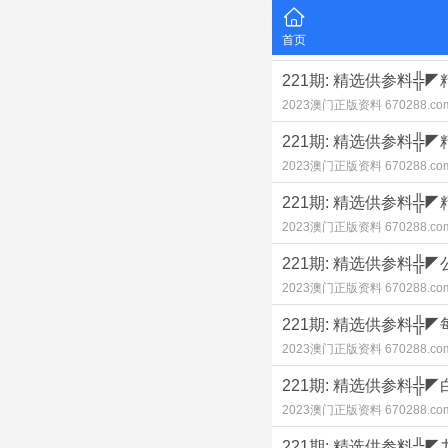
首页
221期: 精选供参料
2023澳门正版资料 670288.co
221期: 精选供参料
2023澳门正版资料 670288.co
221期: 精选供参料
2023澳门正版资料 670288.co
221期: 精选供参料╬
2023澳门正版资料 670288.co
221期: 精选供参料╬
2023澳门正版资料 670288.co
221期: 精选供参料╬
2023澳门正版资料 670288.co
221期: 精选供参料