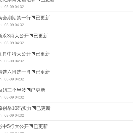
m
08-09 04:32
╬◤马会期期禁一行◥已更新
m
08-09 04:32
◤新杀3肖大公开◥已更新
m
08-09 04:32
╬◤九肖中特大公开◥已更新
m
08-09 04:32
╬◤精选六肖选一肖◥已更新
m
08-09 04:32
◤白姐三个半波◥已更新
m
08-09 04:32
◤原创杀10码实力◥已更新
m
08-09 04:32
◤必中5行大公开◥已更新