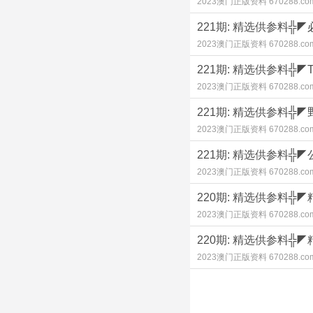
2023澳门正版资料 670288.co
221期: 精选供参料╬
2023澳门正版资料 670288.co
221期: 精选供参料╬
2023澳门正版资料 670288.co
221期: 精选供参料
2023澳门正版资料 670288.co
221期: 精选供参料╬
2023澳门正版资料 670288.co
220期: 精选供参料
2023澳门正版资料 670288.co
220期: 精选供参料
2023澳门正版资料 670288.co