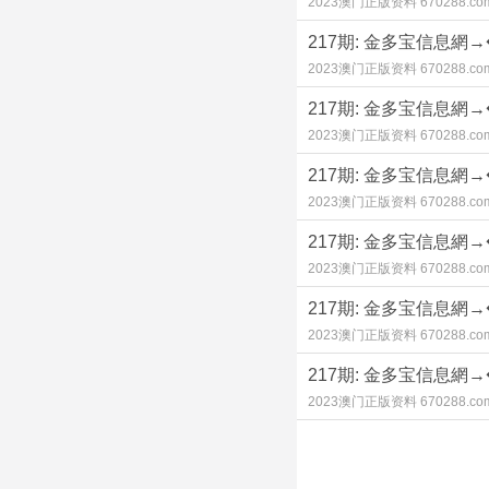
2023澳门正版资料 670288.co
217期: 金多宝信息網
2023澳门正版资料 670288.co
217期: 金多宝信息網
2023澳门正版资料 670288.co
217期: 金多宝信息網
2023澳门正版资料 670288.co
217期: 金多宝信息網
2023澳门正版资料 670288.co
217期: 金多宝信息網
2023澳门正版资料 670288.co
217期: 金多宝信息網
2023澳门正版资料 670288.co