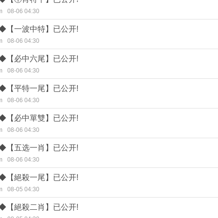
m
08-06 04:30
→◆【一波中特】已公开!
m
08-06 04:30
→◆【必中六尾】已公开!
m
08-06 04:30
→◆【平特一尾】已公开!
m
08-06 04:30
→◆【必中單雙】已公开!
m
08-06 04:30
→◆【五选一肖】已公开!
m
08-06 04:30
→◆【絕殺一尾】已公开!
m
08-05 04:30
→◆【絕殺二肖】已公开!