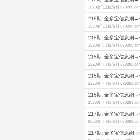
2023澳门正版资料 670288.co
218期: 金多宝信息網
2023澳门正版资料 670288.co
218期: 金多宝信息網
2023澳门正版资料 670288.co
218期: 金多宝信息網
2023澳门正版资料 670288.co
218期: 金多宝信息網
2023澳门正版资料 670288.co
218期: 金多宝信息網
2023澳门正版资料 670288.co
217期: 金多宝信息網
2023澳门正版资料 670288.co
217期: 金多宝信息網