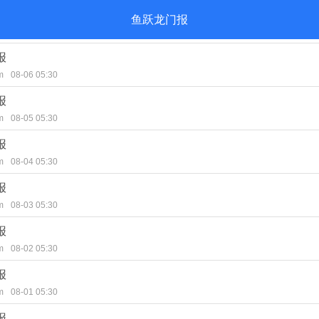
鱼跃龙门报
报
m
08-06 05:30
报
m
08-05 05:30
报
m
08-04 05:30
报
m
08-03 05:30
报
m
08-02 05:30
报
m
08-01 05:30
报