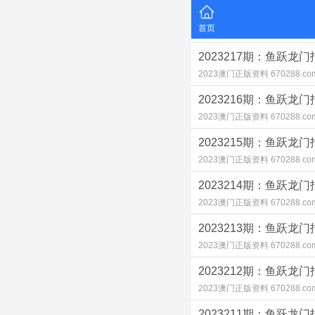
首页
2023217期：鱼跃龙门
2023澳门正版资料 670288.co
2023216期：鱼跃龙门
2023澳门正版资料 670288.co
2023215期：鱼跃龙门
2023澳门正版资料 670288.co
2023214期：鱼跃龙门
2023澳门正版资料 670288.co
2023213期：鱼跃龙门
2023澳门正版资料 670288.co
2023212期：鱼跃龙门
2023澳门正版资料 670288.co
2023211期：鱼跃龙门