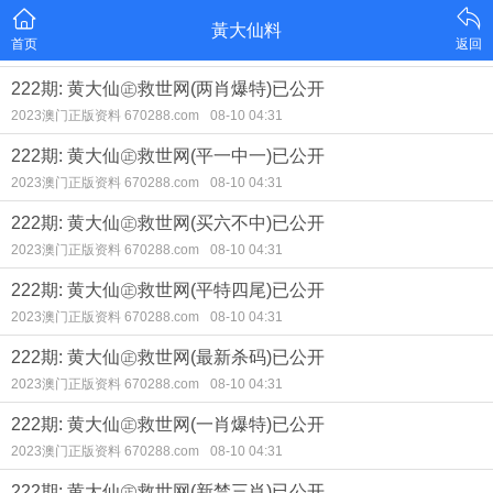
黃大仙料
首页
返回
222期: 黄大仙㊣救世网(两肖爆特)已公开
2023澳门正版资料 670288.com
08-10 04:31
222期: 黄大仙㊣救世网(平一中一)已公开
2023澳门正版资料 670288.com
08-10 04:31
222期: 黄大仙㊣救世网(买六不中)已公开
2023澳门正版资料 670288.com
08-10 04:31
222期: 黄大仙㊣救世网(平特四尾)已公开
2023澳门正版资料 670288.com
08-10 04:31
222期: 黄大仙㊣救世网(最新杀码)已公开
2023澳门正版资料 670288.com
08-10 04:31
222期: 黄大仙㊣救世网(一肖爆特)已公开
2023澳门正版资料 670288.com
08-10 04:31
222期: 黄大仙㊣救世网(新禁三肖)已公开