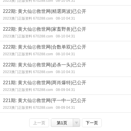
2023澳门正版资料 670288.com
08-10 04:31
222期: 黄大仙㊣救世网(精選两波)已公开
2023澳门正版资料 670288.com
08-10 04:31
222期: 黄大仙㊣救世网(家畜野兽)已公开
2023澳门正版资料 670288.com
08-10 04:31
222期: 黄大仙㊣救世网(合数单双)已公开
2023澳门正版资料 670288.com
08-10 04:31
222期: 黄大仙㊣救世网(必杀一头)已公开
2023澳门正版资料 670288.com
08-10 04:31
221期: 黄大仙㊣救世网(两肖爆特)已公开
2023澳门正版资料 670288.com
08-09 04:31
221期: 黄大仙㊣救世网(平一中一)已公开
2023澳门正版资料 670288.com
08-09 04:31
上一页
第1页
下一页